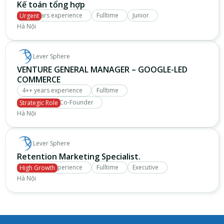
Kế toán tổng hợp
1++ years experience
Fulltime
Junior
Urgent
Hà Nội
Lever Sphere
VENTURE GENERAL MANAGER – GOOGLE-LED
COMMERCE
4++ years experience
Fulltime
Manager / Ex Co-Founder
Strategic Role
Hà Nội
Lever Sphere
Retention Marketing Specialist.
2++ years experience
Fulltime
Executive
High Growth
Hà Nội